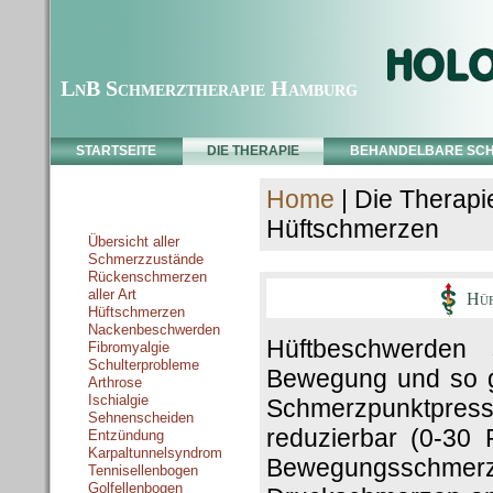
LnB Schmerztherapie Hamburg
STARTSEITE
DIE THERAPIE
BEHANDELBARE SC
Home
| Die Therapi
Schmerzzustände
Hüftschmerzen
Übersicht aller
Schmerzzustände
Rückenschmerzen
aller Art
Hüft
Hüftschmerzen
Nackenbeschwerden
Hüftbeschwerden 
Fibromyalgie
Schulterprobleme
Bewegung und so g
Arthrose
Ischialgie
Schmerzpunktpressu
Sehnenscheiden
reduzierbar (0-30 
Entzündung
Karpaltunnelsyndrom
Bewegungsschmer
Tennisellenbogen
Golfellenbogen