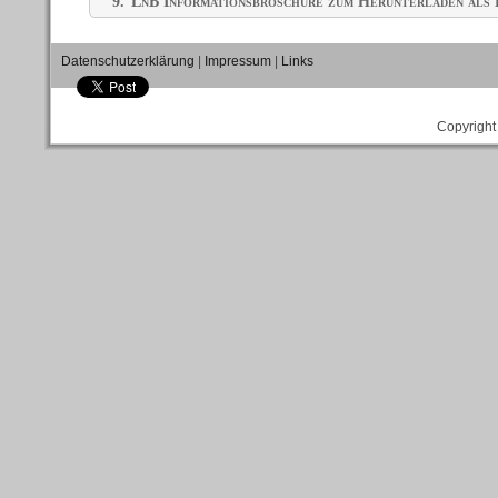
9.
LnB Informationsbroschüre zum Herunterladen al
Datenschutzerklärung
|
Impressum
|
Links
Copyright