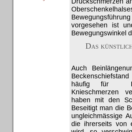
Druckschmerzen am
Oberschenkelhals
Bewegungsführung
vorgesehen ist un
Bewegungswinkel d
Das künstlich
Auch Beinlängenu
Beckenschiefstand
häufig für Rü
Knieschmerzen ve
haben mit den Sch
Beseitigt man die B
ungleichmässige Au
die ihrerseits von 
wird, so verschwi