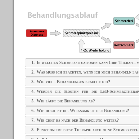
1.
In welchen Schmerzsituationen kann Ihre Therapie m
2.
Was muss ich beachten, wenn ich mich behandeln las
3.
Wie viele Behandlungen brauche ich?
4.
Werden die Kosten für die LnB-Schmerztherap
übernommen?
5.
Wie läuft die Behandlung ab?
6.
Wie hoch ist die Wirksamkeit der Behandlung?
7.
Wie geht es nach der Behandlung weiter?
8.
Funktioniert diese Therapie auch ohne Schmerzfrei